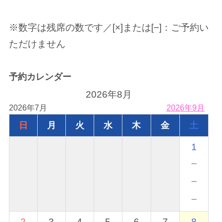
※数字は残席の数です／[×]または[−]：ご予約い
ただけません
予約カレンダー
2026年8月
2026年7月
2026年9月
日
月
火
水
木
金
土
1
－
－
－
2
3
4
5
6
7
8