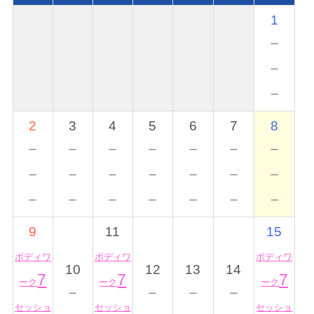
1
－
－
－
2
3
4
5
6
7
8
－
－
－
－
－
－
－
－
－
－
－
－
－
－
－
－
－
－
－
－
－
9
11
15
ボディワ
ボディワ
ボディワ
10
12
13
14
7
7
7
ーク
ーク
ーク
－
－
－
－
セッショ
セッショ
セッショ