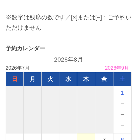
※数字は残席の数です／[×]または[−]：ご予約い
ただけません
予約カレンダー
2026年8月
2026年7月
2026年9月
日
月
火
水
木
金
土
1
－
－
－
7
8