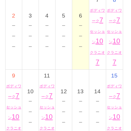
ボディワ
ボディワ
2
3
4
5
6
7
7
ーク
ーク
－
－
－
－
－
セッショ
セッショ
－
－
－
－
－
10
10
ン
ン
－
－
－
－
－
クラニオ
クラニオ
7
7
9
11
15
ボディワ
ボディワ
ボディワ
10
12
13
14
7
7
7
ーク
ーク
ーク
－
－
－
－
セッショ
セッショ
セッショ
－
－
－
－
10
10
10
ン
ン
ン
－
－
－
－
クラニオ
クラニオ
クラニオ