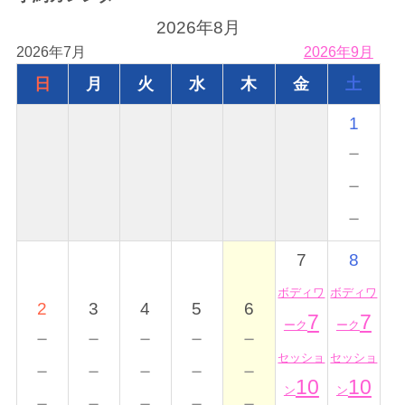
2026年8月
2026年7月
2026年9月
日
月
火
水
木
金
土
1
－
－
－
7
8
ボディワ
ボディワ
2
3
4
5
6
7
7
ーク
ーク
－
－
－
－
－
セッショ
セッショ
－
－
－
－
－
10
10
ン
ン
－
－
－
－
－