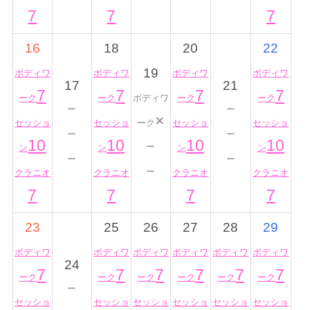
7
7
7
16
18
20
22
19
ボディワ
ボディワ
ボディワ
ボディワ
17
21
7
7
7
7
ーク
ーク
ボディワ
ーク
ーク
－
－
×
セッショ
セッショ
ーク
セッショ
セッショ
－
－
10
10
－
10
10
ン
ン
ン
ン
－
－
－
クラニオ
クラニオ
クラニオ
クラニオ
7
7
7
7
23
25
26
27
28
29
ボディワ
ボディワ
ボディワ
ボディワ
ボディワ
ボディワ
24
7
7
7
7
7
7
ーク
ーク
ーク
ーク
ーク
ーク
－
セッショ
セッショ
セッショ
セッショ
セッショ
セッショ