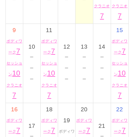
クラニオ
クラニオ
7
7
9
11
15
ボディワ
ボディワ
ボディワ
10
12
13
14
7
7
7
ーク
ーク
ーク
－
－
－
－
セッショ
セッショ
セッショ
－
－
－
－
10
10
10
ン
ン
ン
－
－
－
－
クラニオ
クラニオ
クラニオ
7
7
7
16
18
20
22
19
ボディワ
ボディワ
ボディワ
ボディワ
17
21
7
7
7
7
ーク
ーク
ボディワ
ーク
ーク
－
－