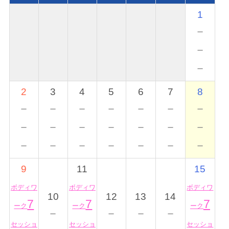
1
－
－
－
2
3
4
5
6
7
8
－
－
－
－
－
－
－
－
－
－
－
－
－
－
－
－
－
－
－
－
－
9
11
15
ボディワ
ボディワ
ボディワ
10
12
13
14
7
7
7
ーク
ーク
ーク
－
－
－
－
セッショ
セッショ
セッショ