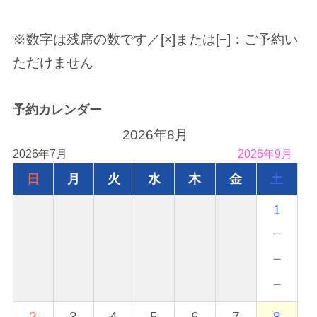
※数字は残席の数です／[×]または[−]：ご予約い
ただけません
予約カレンダー
2026年8月
2026年7月
2026年9月
日
月
火
水
木
金
土
1
－
－
－
2
3
4
5
6
7
8