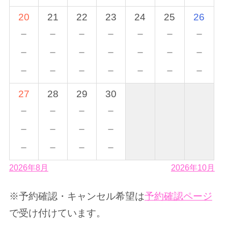
20
21
22
23
24
25
26
－
－
－
－
－
－
－
－
－
－
－
－
－
－
－
－
－
－
－
－
－
27
28
29
30
－
－
－
－
－
－
－
－
－
－
－
－
2026年8月
2026年10月
※予約確認・キャンセル希望は
予約確認ページ
で受け付けています。