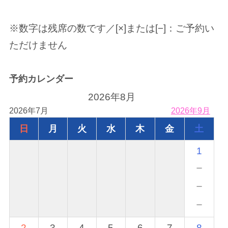
※数字は残席の数です／[×]または[−]：ご予約い
ただけません
予約カレンダー
2026年8月
2026年7月
2026年9月
日
月
火
水
木
金
土
1
－
－
－
2
3
4
5
6
7
8