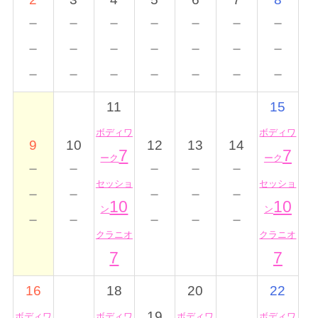
－
－
－
－
－
－
－
－
－
－
－
－
－
－
－
－
－
－
－
－
－
11
15
ボディワ
ボディワ
9
10
12
13
14
7
7
ーク
ーク
－
－
－
－
－
セッショ
セッショ
－
－
－
－
－
10
10
ン
ン
－
－
－
－
－
クラニオ
クラニオ
7
7
16
18
20
22
19
ボディワ
ボディワ
ボディワ
ボディワ