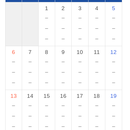
1
2
3
4
5
－
－
－
－
－
－
－
－
－
－
－
－
－
－
－
6
7
8
9
10
11
12
－
－
－
－
－
－
－
－
－
－
－
－
－
－
－
－
－
－
－
－
－
13
14
15
16
17
18
19
－
－
－
－
－
－
－
－
－
－
－
－
－
－
－
－
－
－
－
－
－