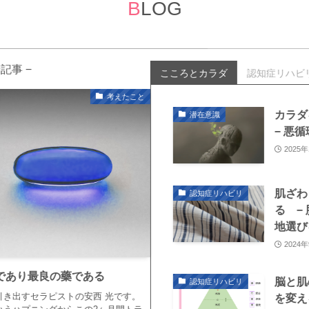
B
LOG
着記事 −
こころとカラダ
認知症リハビ
考えたこと
カラ
潜在意識
− 悪
2025
肌ざ
認知症リハビリ
る 
地選び
2024
であり最良の藥である
脳と
認知症リハビリ
引き出すセラピストの安西 光です。
を変