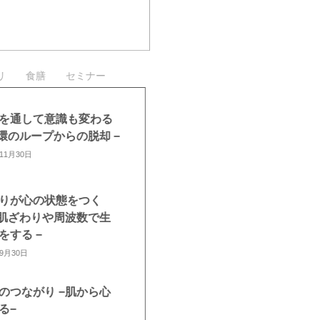
リ
食膳
セミナー
ダを通して意識も変わる
循環のループからの脱却 −
年11月30日
わりが心の状態をつく
− 肌ざわりや周波数で生
をする −
年9月30日
肌のつながり −肌から心
える−