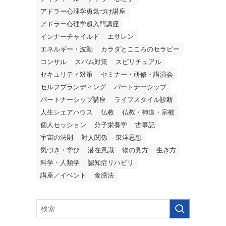
アドラー心理学勇気づけ講座
アドラー心理学超入門講座
インナーチャイルド
エサレン
エネルギー・波動
カラダとこころのセラピー
コンサル
スパム対策
スピリチュアル
セキュリティ対策
セミナー・研修・講演会
セルフブランディング
パートナーシップ
パートナーシップ講座
ライフスタイル診断
人生シェアハウス
仏教
仏教・神道・宗教
個人セッション
分子栄養学
古事記
宇宙の法則
対人関係
東洋思想
気づき・学び
潜在意識
物の見方
生き方
科学・人類学
認知症リハビリ
講座／イベント
食膳法