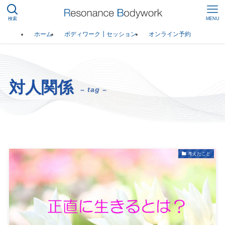
検索
MENU
ホーム
ボディワーク┃セッション
オンライン予約
対人関係
– tag –
考えたこと