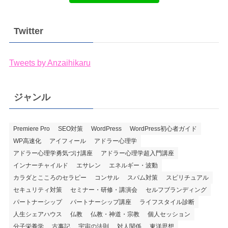
Twitter
Tweets by Anzaihikaru
ジャンル
Premiere Pro
SEO対策
WordPress
WordPress初心者ガイド
WP高速化
アイフィール
アドラー心理学
アドラー心理学勇気づけ講座
アドラー心理学超入門講座
インナーチャイルド
エサレン
エネルギー・波動
カラダとこころのセラピー
コンサル
スパム対策
スピリチュアル
セキュリティ対策
セミナー・研修・講演会
セルフブランディング
パートナーシップ
パートナーシップ講座
ライフスタイル診断
人生シェアハウス
仏教
仏教・神道・宗教
個人セッション
分子栄養学
古事記
宇宙の法則
対人関係
東洋思想