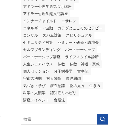
アドラー心理学勇気づけ講座
アドラー心理学超入門講座
インナーチャイルド
エサレン
エネルギー・波動
カラダとこころのセラピー
コンサル
スパム対策
スピリチュアル
セキュリティ対策
セミナー・研修・講演会
セルフブランディング
パートナーシップ
パートナーシップ講座
ライフスタイル診断
人生シェアハウス
仏教
仏教・神道・宗教
個人セッション
分子栄養学
古事記
宇宙の法則
対人関係
東洋思想
気づき・学び
潜在意識
物の見方
生き方
科学・人類学
認知症リハビリ
講座／イベント
食膳法