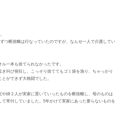
た。
しずつ断捨離は行なっていたのですが、なんせ一人で介護して
オル一本も捨てられなかったです。
泣き叫び発狂し、こっそり捨ててもゴミ袋を漁り、ちゃっかり
ことができず大格闘でした。
父や姉２人が実家に置いていったものを断捨離し、母のものは
して寄付していました。5年かけて実家にあった要らないもの