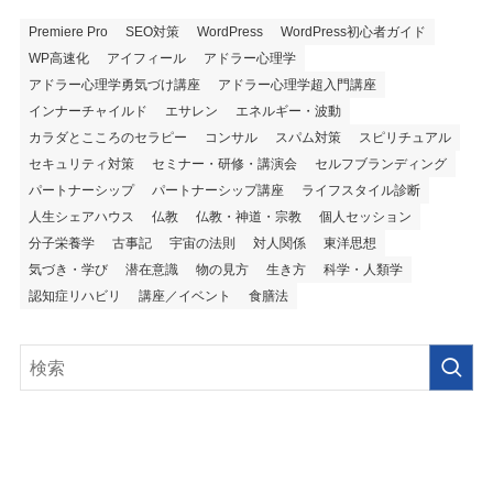
Premiere Pro
SEO対策
WordPress
WordPress初心者ガイド
WP高速化
アイフィール
アドラー心理学
アドラー心理学勇気づけ講座
アドラー心理学超入門講座
インナーチャイルド
エサレン
エネルギー・波動
カラダとこころのセラピー
コンサル
スパム対策
スピリチュアル
セキュリティ対策
セミナー・研修・講演会
セルフブランディング
パートナーシップ
パートナーシップ講座
ライフスタイル診断
人生シェアハウス
仏教
仏教・神道・宗教
個人セッション
分子栄養学
古事記
宇宙の法則
対人関係
東洋思想
気づき・学び
潜在意識
物の見方
生き方
科学・人類学
認知症リハビリ
講座／イベント
食膳法