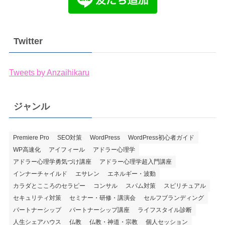
Twitter
Tweets by Anzaihikaru
ジャンル
Premiere Pro
SEO対策
WordPress
WordPress初心者ガイド
WP高速化
アイフィール
アドラー心理学
アドラー心理学勇気づけ講座
アドラー心理学超入門講座
インナーチャイルド
エサレン
エネルギー・波動
カラダとこころのセラピー
コンサル
スパム対策
スピリチュアル
セキュリティ対策
セミナー・研修・講演会
セルフブランディング
パートナーシップ
パートナーシップ講座
ライフスタイル診断
人生シェアハウス
仏教
仏教・神道・宗教
個人セッション